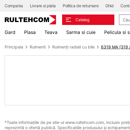
Compania
Livrare si plata
Politica de returnare
Ghid
Cont
Căuta
Catalog
Gard
Plasa
Teava
Sarma si cuie
Pelicula si 
Principala
Rulmenti
Rulmenți radiali cu bile
6319 MA (319 
*Toate informațiile de pe site-ul www.rultehcom.com, inclusiv prețuri
reprezintă o ofertă publică. Specificațiile produsului și echipament