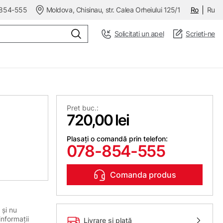
854-555
Moldova, Chisinau, str. Calea Orheiului 125/1
Ro
Ru
Solicitati un apel
Scrieti-ne
Pret buc.:
720,00 lei
Plasați o comandă prin telefon:
078-854-555
Comanda produs
 și nu
informații
Livrare și plată