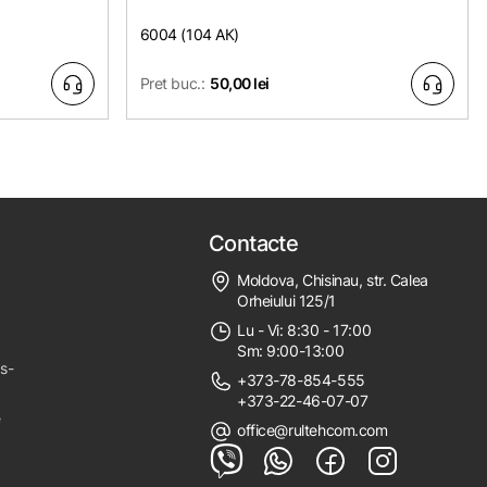
6004 (104 АК)
Pret buc.:
50,00 lei
Contacte
Moldova, Chisinau, str. Calea
Orheiului 125/1
Lu - Vi: 8:30 - 17:00
Sm: 9:00-13:00
ps-
+373-78-854-555
+373-22-46-07-07
e
office@rultehcom.com