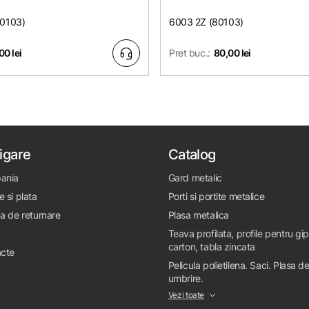
80103)
6003 2Z (80103)
00 lei
Pret buc.:
80,00 lei
igare
Catalog
ania
Gard metalic
e si plata
Porti si portite metalice
ca de returnare
Plasa metalica
Teava profilata, profile pentru gi
carton, tabla zincata
cte
Pelicula polietilena. Saci. Plasa d
umbrire.
Vezi toate