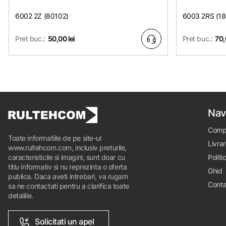
6002 2Z (80102)
6003 2RS (1
Pret buc.:
50,00 lei
Pret buc.:
70,
Nav
Comp
Toate informatiile de pe site-ul
Livrar
www.rultehcom.com, inclusiv preturile,
caracteristicile si imagini, sunt doar cu
Politi
titlu informativ si nu reprezinta o oferta
Ghid
publica. Daca aveti intrebari, va rugam
Conta
sa ne contactati pentru a clarifica toate
detaliile.
Solicitati un apel