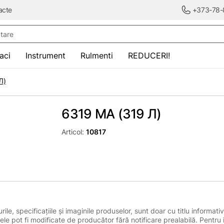
acte
+373-78-
re
saci
Instrument
Rulmenti
REDUCERI!
Л)
6319 MA (319 Л)
Articol:
10817
le, specificațiile și imaginile produselor, sunt doar cu titlu informativ
ele pot fi modificate de producător fără notificare prealabilă. Pentru 