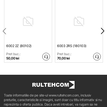
6002 2Z (80102)
6003 2RS (180103)
Pret buc.:
Pret buc.:
50,00 lei
70,00 lei
Toate informatiile de pe site-ul www.rultehcom.com, inclusiv
preturile, caracteristicile si imagini, sunt doar cu titlu informativ si nu
reprezinta o oferta publica. Daca aveti intrebari, va rugam sa ne