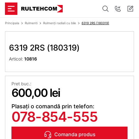
Principala
Rulmenti
Rulmenți radiali cu bile
6319 2RS (180319)
6319 2RS (180319)
Articol:
10816
Pret buc.:
600,00 lei
Plasați o comandă prin telefon:
078-854-555
Comanda produs