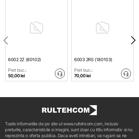
6002 2Z (80102)
6003 2RS (180103)
Pret buc.:
Pret buc.:
50,00 lei
70,00 lei
Toate informatiile de pe site-ul www.rultehcom.com, inclusiv
preturile, caracteristicile si imagini, sunt doar cu titlu informativ si nu
reprezinta o oferta publica. Daca aveti intrebari, va rugam sa ne