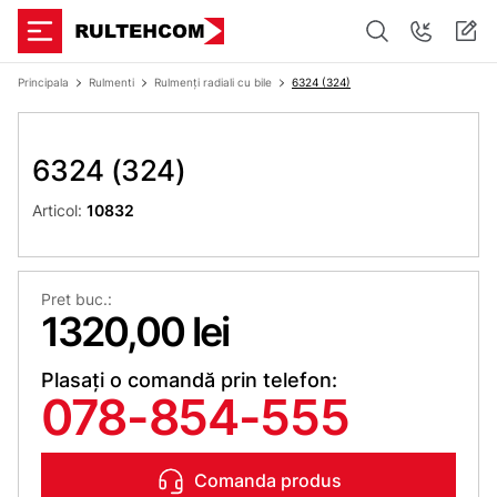
Principala
Rulmenti
Rulmenți radiali cu bile
6324 (324)
6324 (324)
Articol:
10832
Pret buc.:
1320,00 lei
Plasați o comandă prin telefon:
078-854-555
Comanda produs