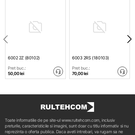
6002 2Z (80102)
6003 2RS (180103)
Pret buc.:
Pret buc.:
50,00 lei
70,00 lei
Toate informatiile de pe site-ul www.rultehcom.com, inclusiv
preturile, caracteristicile si imagini, sunt doar cu titlu informativ si nu
reprezinta o oferta publica. Daca aveti intrebari, va rugam sa ne