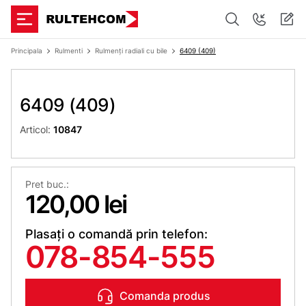
Principala
Rulmenti
Rulmenți radiali cu bile
6409 (409)
6409 (409)
Articol:
10847
Pret buc.:
120,00 lei
Plasați o comandă prin telefon:
078-854-555
Comanda produs