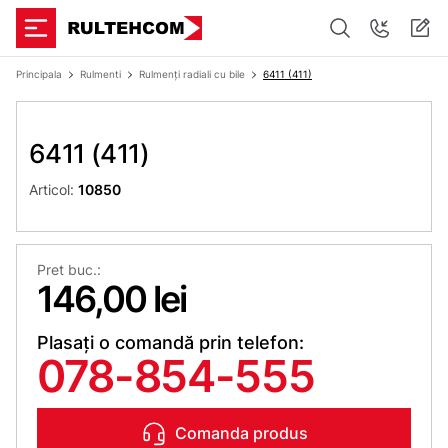
Principala
Rulmenti
Rulmenți radiali cu bile
6411 (411)
6411 (411)
Articol:
10850
Pret buc.:
146,00 lei
Plasați o comandă prin telefon:
078-854-555
Comanda produs