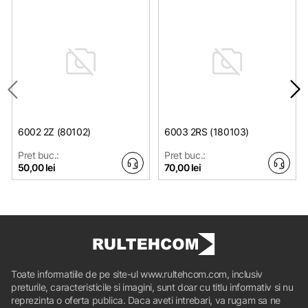
6002 2Z (80102)
6003 2RS (180103)
Pret buc.:
Pret buc.:
50,00 lei
70,00 lei
Toate informatiile de pe site-ul www.rultehcom.com, inclusiv
preturile, caracteristicile si imagini, sunt doar cu titlu informativ si nu
reprezinta o oferta publica. Daca aveti intrebari, va rugam sa ne