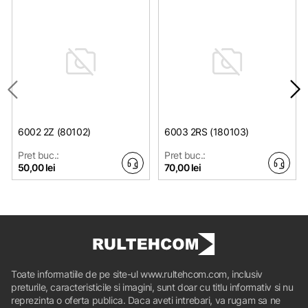
6002 2Z (80102)
6003 2RS (180103)
Pret buc.:
Pret buc.:
50,00 lei
70,00 lei
Toate informatiile de pe site-ul www.rultehcom.com, inclusiv
preturile, caracteristicile si imagini, sunt doar cu titlu informativ si nu
reprezinta o oferta publica. Daca aveti intrebari, va rugam sa ne