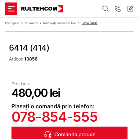
Principala
Rulmenti
Rulmenți radiali cu bile
6414 (414)
6414 (414)
Articol:
10856
Pret buc.:
480,00 lei
Plasați o comandă prin telefon:
078-854-555
Comanda produs