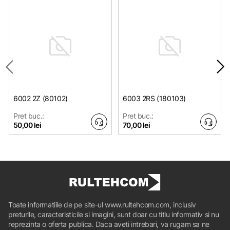
6002 2Z (80102)
6003 2RS (180103)
Pret buc.:
Pret buc.:
50,00 lei
70,00 lei
Toate informatiile de pe site-ul www.rultehcom.com, inclusiv
preturile, caracteristicile si imagini, sunt doar cu titlu informativ si nu
reprezinta o oferta publica. Daca aveti intrebari, va rugam sa ne