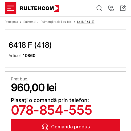
Principala
Rulmenti
Rulmenți radiali cu bile
6418 F (418)
6418 F (418)
Articol:
10860
Pret buc.:
960,00 lei
Plasați o comandă prin telefon:
078-854-555
Comanda produs