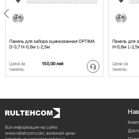
Панель для забора оцинкованная OPTIMA
Панель для 
D-3,7 H-0,6м L-2,5м
H-0,6м L-2,5
Цена за
150,00 лей
Цена за
панель:
панель:
Нав
Комп
Вся информация на сайте
Доста
www.rultehcom.com, включая цены
товаров их характеристики и
Поли