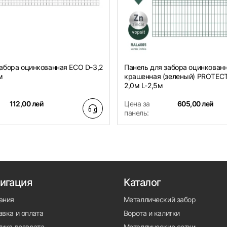
забора оцинкованная ECO D-3,2
Панель для забора оцинкованн
м
крашенная (зеленый) PROTECT
2,0м L-2,5м
112,00 лей
Цена за
605,00 лей
панель:
игация
Каталог
ания
Металлический забор
вка и оплата
Ворота и калитки
тика возврата
Металлические сетки