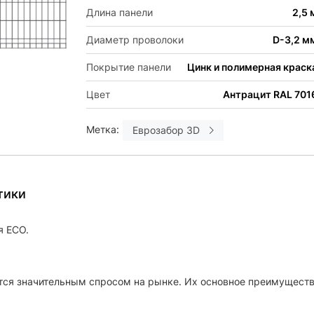
Длина панели
2,5 
Диаметр проволоки
D-3,2 м
Покрытие панели
Цинк и полимерная краск
Цвет
Антрацит RAL 701
Метка:
Еврозабор 3D
тики
я ЕСО.
тся значительным спросом на рынке. Их основное преимуществ