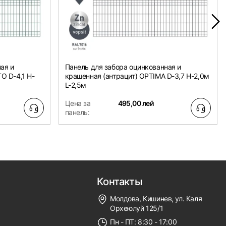
ая и
Панель для забора оцинкованная и
O D-4,1 H-
крашенная (антрацит) OPTIMA D-3,7 H-2,0м
L-2,5м
Цена за
495,00 лей
панель:
Контакты
Молдова, Кишинев, ул. Каля
Орхеюлуй 125/1
Пн - ПТ: 8:30 - 17:00