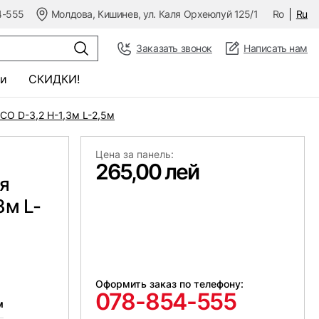
4-555
Молдова, Кишинев, ул. Каля Орхеюлуй 125/1
Ro
Ru
Заказать звонок
Написать нам
и
СКИДКИ!
CO D-3,2 H-1,3м L-2,5м
Цена за панель:
265,00 лей
я
3м L-
Оформить заказ по телефону:
078-854-555
м