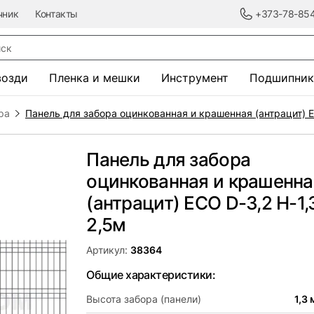
чник
Контакты
+373-78-85
к
возди
Пленка и мешки
Инструмент
Подшипник
ра
Панель для забора оцинкованная и крашенная (антрацит) E
Панель для забора
оцинкованная и крашенна
(антрацит) ECO D-3,2 H-1,
2,5м
Артикул:
38364
Общие характеристики:
Высота забора (панели)
1,3 