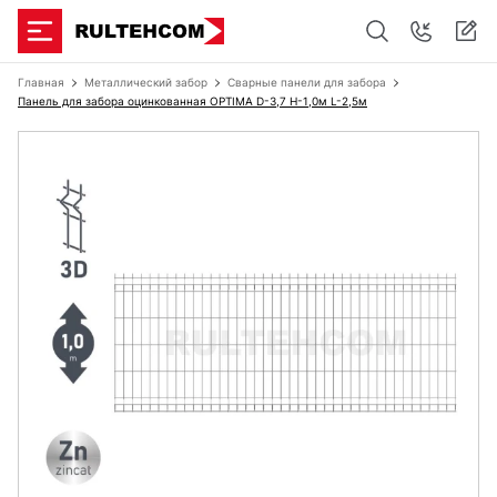
Главная
Металлический забор
Сварные панели для забора
Панель для забора оцинкованная OPTIMA D-3,7 H-1,0м L-2,5м