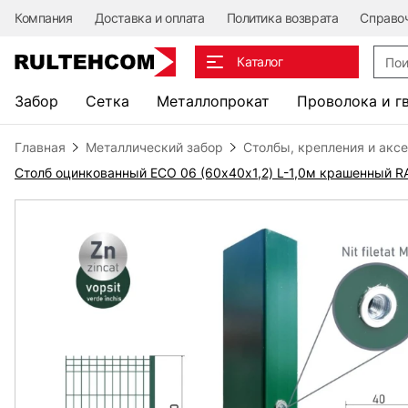
Компания
Доставка и оплата
Политика возврата
Справо
Поис
Каталог
Забор
Сетка
Металлопрокат
Проволока и г
Главная
Металлический забор
Столбы, крепления и акс
Столб оцинкованный ЕСО 06 (60х40x1,2) L-1,0м крашенный 