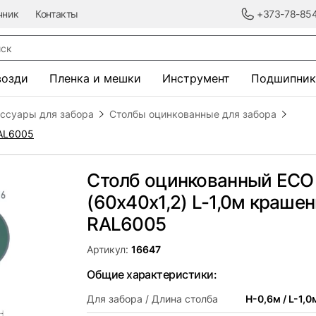
чник
Контакты
+373-78-85
к
возди
Пленка и мешки
Инструмент
Подшипник
ессуары для забора
Столбы оцинкованные для забора
RAL6005
Столб оцинкованный ЕСО
(60х40x1,2) L-1,0м краше
RAL6005
Артикул:
16647
Общие характеристики:
Для забора / Длина столба
H-0,6м / L-1,0