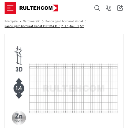
Principala
Gard metalic
Panou gard bordurat zincat
Panou gard bordurat zincat OPTIMA D-3,7 H-1,4m L-2,5m