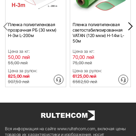
Пленка полиэтиленовая
Пленка полиэтиленовая
прозрачная РБ (30 мкм)
светостабилизированная
Н-3м L-200м
VATAN (120 мкм) Н-14м L-
50м
Цена за кг:
Цена за кг:
50,00 лей
70,00 лей
55,00 лей
75,00 лей
Цена за рулон:
Цена за рулон:
825,00 лей
6125,00 лей
907,50 лей
6562,50 лей
Вся информация на сайте www.rultehcom.com, включая цены
товаров их характеристики и изображения, носит